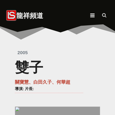
Skip
to
龍祥頻道
content
2005
雙子
關寶慧、白田久子、何華超
導演
: 片長: