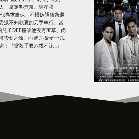
人、韋定邦無奈。鍾孝禮
據。他為求自保、不惜嫁禍給黎繼
委派不知就裏的刀手執行。當
的兒子DEE撞破他沒有著草、尚
超悲慟之餘、向警方揭發一切…
誨：『當殺手要六親不認…』