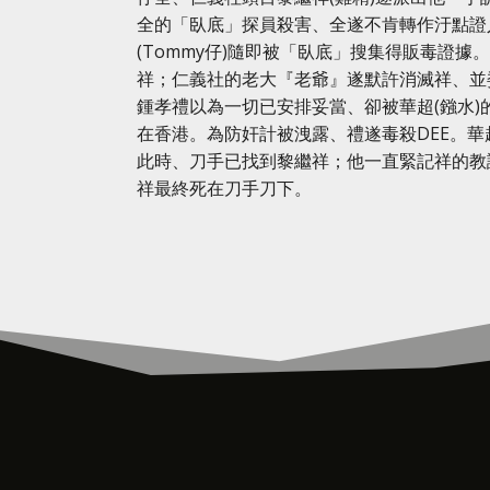
全的「臥底」探員殺害、全遂不肯轉作汙點證
(Tommy仔)隨即被「臥底」搜集得販毒證
祥；仁義社的老大『老爺』遂默許消滅祥、並
鍾孝禮以為一切已安排妥當、卻被華超(鏹水)
在香港。為防奸計被洩露、禮遂毒殺DEE。華
此時、刀手已找到黎繼祥；他一直緊記祥的教
祥最終死在刀手刀下。