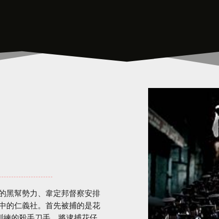
的黑幫勢力、韋定邦督察安排
中的仁義社。首先被捕的是花
訓練的殺手刀手、將逮捕花仔