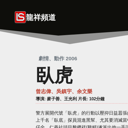
Skip
to
龍祥頻道
content
劇情、動作 2006
臥虎
曾志偉、吳鎮宇、余文樂
導演
: 麥子善、王光利 片長: 102分鐘
警方展開代號「臥虎」的行動以壓抑日益囂張
上千名「臥底」探員混進黑幫、尤其要消滅當
仔全、仁義社頭目黎繼祥(雞精)遂派出他一手