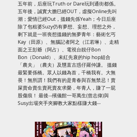
五年前，后座玩Truth or Dare玩到通街都係。
五年後，誠實大膽巳經OUT，虛擬Online先叫
潮；愛情已經Out，搵錢先係Yeah；今日后座
除了包租婆Suzy仍有夢想、妄想、理想之外，
剩下就是一班喪想搵錢的無夢青年：藝術乞丐
Kay（田原）、無腦記者阿之（江若琳）、走精
面之王彭爺（阿占）、電視台靚仔Bon
Bon（Donald）、未紅先衰的hip hop組合
「農夫」（農夫）及戇直古惑仔羅仲謙。 搵錢
最緊要係橋。眾人以錢為首，千橋我有。大無
畏！無所謂！我們有的是青春與百無禁忌！賣
屎賣命賣生賣死賣友求榮，年青人，賺了一屁
股傷痕！ 最後‧‧‧殯儀館一哥萬生(曾志偉)與
Susy出場夾手夾腳教大家點樣賺大錢‧‧‧