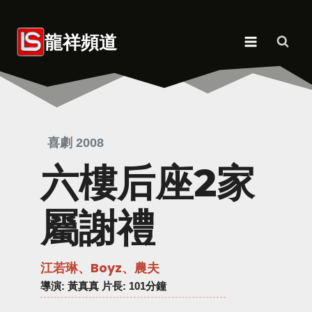
Skip
to
龍祥頻道
content
喜劇 2008
六樓后座2家
屬謝禮
江若琳、Boyz、農夫
導演
: 黃真真 片長: 101分鐘