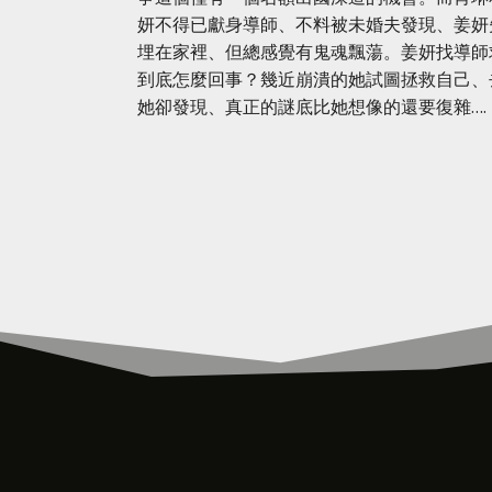
妍不得已獻身導師、不料被未婚夫發現、姜妍
埋在家裡、但總感覺有鬼魂飄蕩。姜妍找導師
到底怎麼回事？幾近崩潰的她試圖拯救自己、
她卻發現、真正的謎底比她想像的還要復雜….