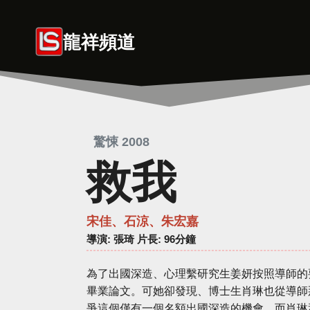
Skip
to
龍祥頻道
content
驚悚 2008
救我
宋佳、石涼、朱宏嘉
導演
: 張琦 片長: 96分鐘
為了出國深造、心理繫研究生姜妍按照導師的
畢業論文。可她卻發現、博士生肖琳也從導師
爭這個僅有一個名額出國深造的機會。而肖琳