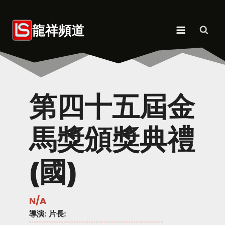
Skip
to
龍祥頻道
content
第四十五屆金
馬獎頒獎典禮
(國)
N/A
導演
: 片長: