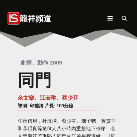
Skip
to
龍祥頻道
content
劇情、動作 2009
同門
余文樂、江若琳、蔡少芬
導演
: 邱禮濤 片長: 100分鐘
午夜佈局，杜汶澤、蔡少芬、陳子聰、黃貫中
和恭碩良等揸fit人八小時內重整地下秩序，余
文樂與江若琳陷入同門內訌的生死邊緣。《同