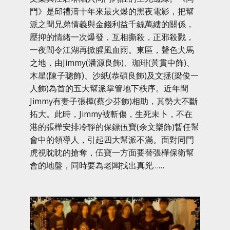
門》是邱禮濤十年來最火爆的黑夜電影，把幫
派之間兄弟情義與金錢利益千絲萬縷的關係，
壓抑的情緒一次爆發，互相撕殺，正邪殺戮，
一夜間令江湖再掀腥風血雨。東區，聲色犬馬
之地，由Jimmy(潘源良飾)、珈琲(黃貫中飾)、
木星(陳子聰飾)、沙紙(恭碩良飾)及文拯(梁俊一
人飾)為首的五大幫派掌管地下秩序。近年間
Jimmy有妻子張樺(蔡少芬飾)相助，其勢大不斷
拓大。此時，Jimmy被斬傷，生死未卜，不在
港的張樺安排冷靜的保鏢伍寶(余文樂飾)暫任幫
會中的領導人，引起四大幫派不滿。面對同門
虎視眈眈的搶奪，伍寶一方面要替張樺保衛幫
會的地盤，同時要為老闆找出真兇……