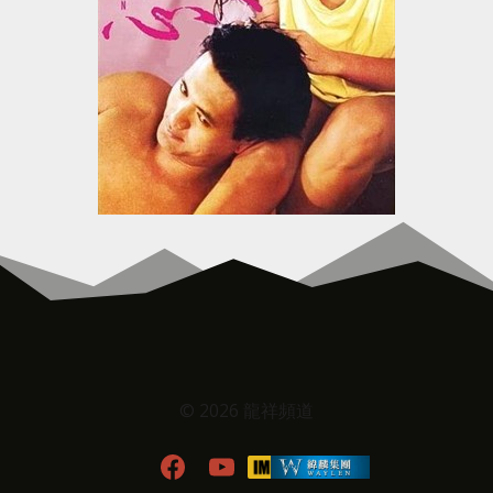
© 2026 龍祥頻道