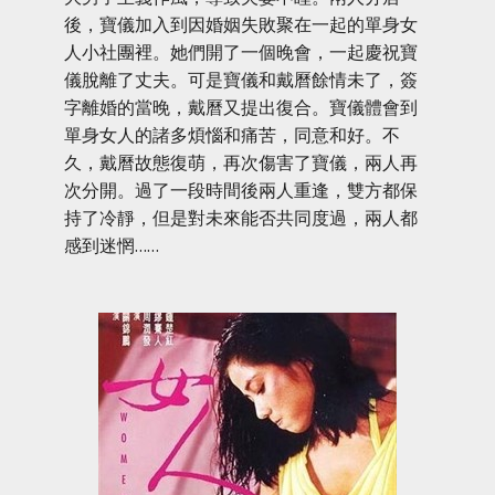
後，寶儀加入到因婚姻失敗聚在一起的單身女
人小社團裡。她們開了一個晚會，一起慶祝寶
儀脫離了丈夫。可是寶儀和戴曆餘情未了，簽
字離婚的當晚，戴曆又提出復合。寶儀體會到
單身女人的諸多煩惱和痛苦，同意和好。不
久，戴曆故態復萌，再次傷害了寶儀，兩人再
次分開。過了一段時間後兩人重逢，雙方都保
持了冷靜，但是對未來能否共同度過，兩人都
感到迷惘……