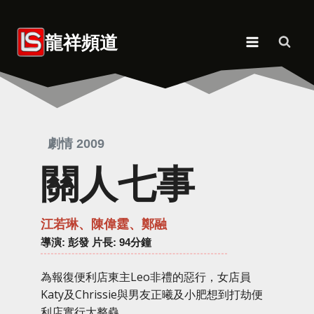
Skip
to
龍祥頻道
content
劇情 2009
關人七事
江若琳、陳偉霆、鄭融
導演
: 彭發 片長: 94分鐘
為報復便利店東主Leo非禮的惡行，女店員
Katy及Chrissie與男友正曦及小肥想到打劫便
利店實行大整蠱。