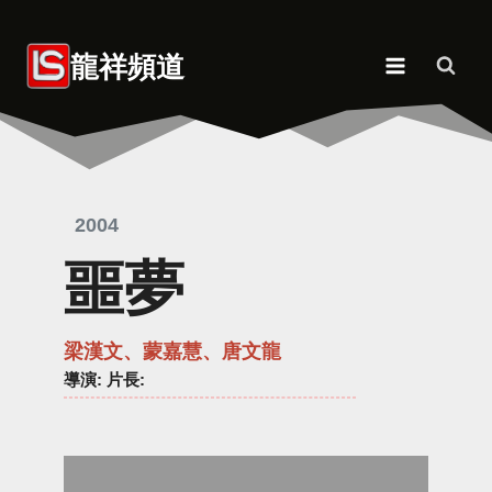
Skip
to
龍祥頻道
content
2004
噩夢
梁漢文、蒙嘉慧、唐文龍
導演
: 片長: