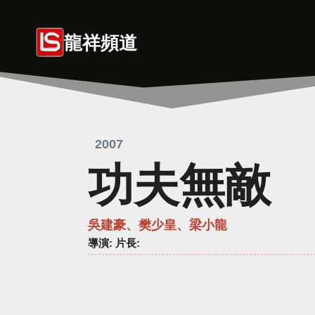
Skip
to
龍祥頻道
content
2007
功夫無敵
吳建豪、樊少皇、梁小龍
導演
: 片長: