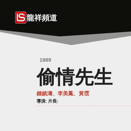
Skip
to
龍祥頻道
content
1989
偷情先生
鍾鎮濤、李美鳳、黃霑
導演
: 片長: