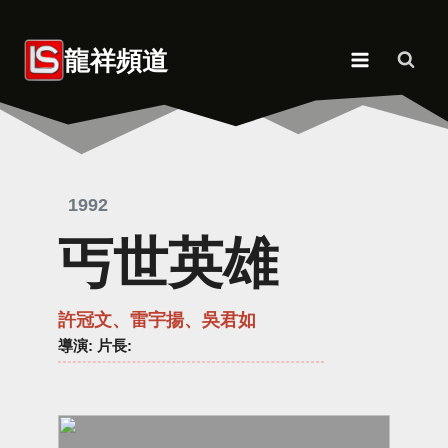
Skip
to
龍祥頻道
content
1992
丐世英雄
許冠文、雷宇揚、吳君如
導演
: 片長: