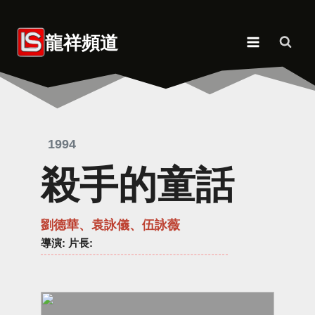
Skip
to
龍祥頻道
content
1994
殺手的童話
劉德華、袁詠儀、伍詠薇
導演
: 片長: