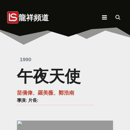
Skip
to
龍祥頻道
content
1990
午夜天使
苗僑偉、羅美薇、鄭浩南
導演
: 片長: