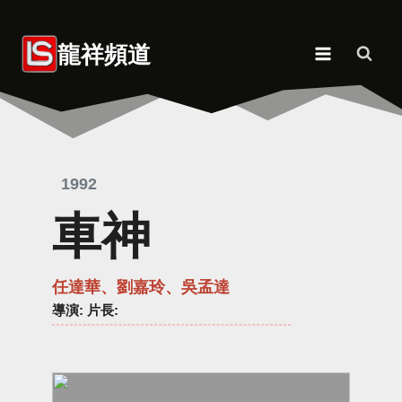
Skip
to
龍祥頻道
content
1992
車神
任達華、劉嘉玲、吳孟達
導演
: 片長: