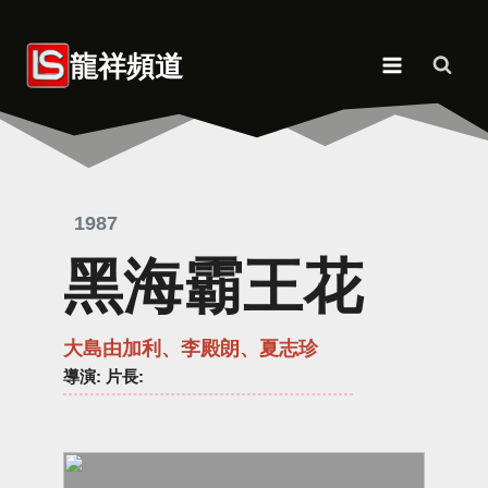
Skip
to
龍祥頻道
content
1987
黑海霸王花
大島由加利、李殿朗、夏志珍
導演
: 片長: