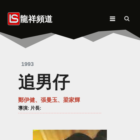
Skip
to
龍祥頻道
content
1993
追男仔
鄭伊健、張曼玉、梁家輝
導演
: 片長: