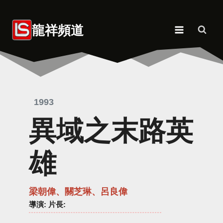
Skip
to
龍祥頻道
content
1993
異域之末路英
雄
梁朝偉、關芝琳、呂良偉
導演
: 片長: