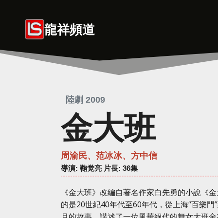
Skip
to
龍祥頻道
content
陸劇 2009
金大班
周渝民、范冰冰、方中信
導演
: 鞠觉亮 片長: 36集
《金大班》改編自著名作家白先勇的小說《金
的是20世紀40年代至60年代，從上海“百樂門
月的故事，講述了一位風華絕代的舞女大班金兆