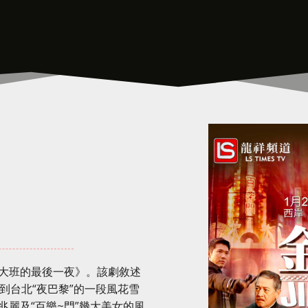
大班的最後一夜》。該劇敘述
”到台北“夜巴黎”的一段風花雪
麗及“百樂~門”幾大美女的風