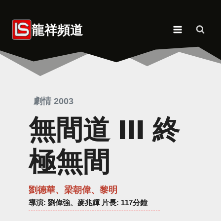
Skip
to
龍祥頻道
content
劇情 2003
無間道 III 終
極無間
劉德華、梁朝偉、黎明
導演
: 劉偉強、麥兆輝 片長: 117分鐘