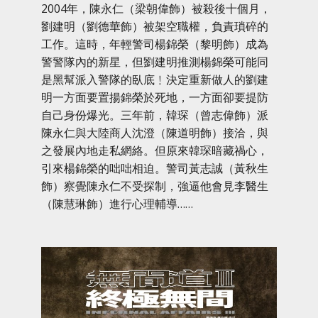
2004年，陳永仁（梁朝偉飾）被殺後十個月，
劉建明（劉德華飾）被架空職權，負責瑣碎的
工作。這時，年輕警司楊錦榮（黎明飾）成為
警警隊內的新星，但劉建明推測楊錦榮可能同
是黑幫派入警隊的臥底﹗決定重新做人的劉建
明一方面要置揚錦榮於死地，一方面卻要提防
自己身份爆光。三年前，韓琛（曾志偉飾）派
陳永仁與大陸商人沈澄（陳道明飾）接洽，與
之發展內地走私網絡。但原來韓琛暗藏禍心，
引來楊錦榮的咄咄相迫。警司黃志誠（黃秋生
飾）察覺陳永仁不受探制，強逼他會見李醫生
（陳慧琳飾）進行心理輔導……