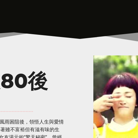
80後
番風雨困阻後，領悟人生與愛情
過著雖不富裕但有滋有味的生
女友湯元的“驚天秘密”，曾經