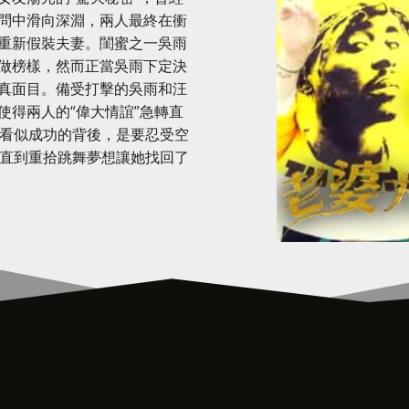
問中滑向深淵，兩人最終在衝
重新假裝夫妻。閨蜜之一吳雨
做榜樣，然而正當吳雨下定決
真面目。備受打擊的吳雨和汪
使得兩人的“偉大情誼”急轉直
，看似成功的背後，是要忍受空
，直到重拾跳舞夢想讓她找回了