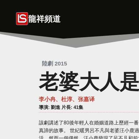
Skip
to
龍祥頻道
content
陸劇 2015
老婆大人是
李小冉、杜淳、张嘉译
導演
: 劉進 片長: 41集
該劇講述了80後年輕人在婚姻道路上歷經一
真諦的故事。 世紀暖男呂不凡與老婆汪小鹿
活，然而一個偶然，汪小鹿發現了呂不凡和前