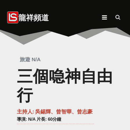
Skip
to
龍祥頻道
content
旅遊 N/A
三個喼神自由
行
主持人: 吳錫輝、曾智華、曾志豪
導演
: N/A 片長: 60分鐘