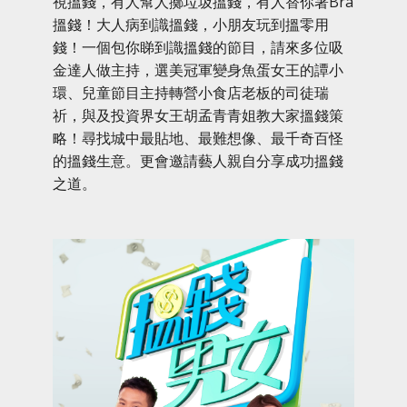
視搵錢，有人幫人擲垃圾搵錢，有人替你著Bra
搵錢！大人病到識搵錢，小朋友玩到搵零用
錢！一個包你睇到識搵錢的節目，請來多位吸
金達人做主持，選美冠軍變身魚蛋女王的譚小
環、兒童節目主持轉營小食店老板的司徒瑞
祈，與及投資界女王胡孟青青姐教大家搵錢策
略！尋找城中最貼地、最難想像、最千奇百怪
的搵錢生意。更會邀請藝人親自分享成功搵錢
之道。