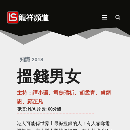
Skip
to
龍祥頻道
content
知識 2018
搵錢男女
主持：譚小環、司徒瑞祈、胡孟青、盧頌
恩、鄺芷凡
導演
: N/A 片長: 60分鐘
港人可能係世界上最識搵錢的人！有人靠睇電