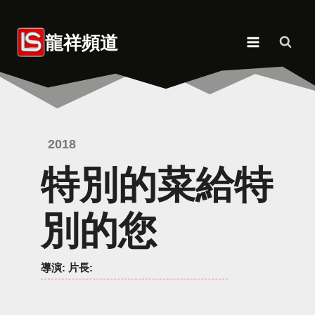
Skip
to
龍祥頻道
content
2018
特別的菜給特
別的您
導演
: 片長: