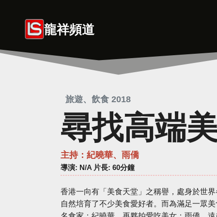
Skip
to
龍祥頻道
content
旅遊、飲食 2018
尋找高端
主持：紀曉華、雨僑
導演
: N/A 片長: 60分鐘
香港一向有「美食天堂」之稱譽，處身於世界
自然培育了不少美食愛好者。而為滿足一眾美
名食家：紀曉華，再夥拍愛吃美女：雨僑，遠赴南