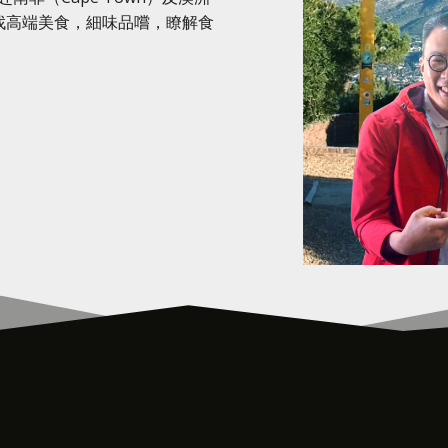
g），尋找高端美食，細味品嚐，瞭解食