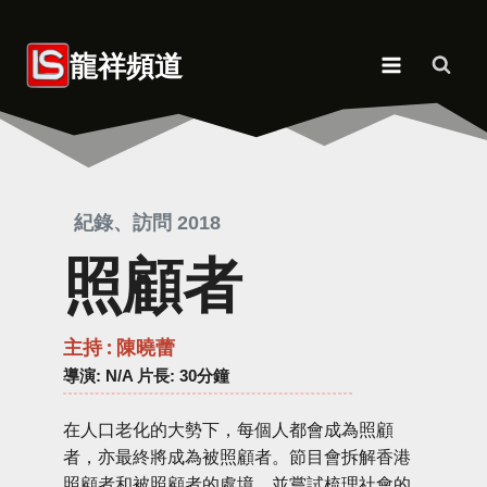
Skip
to
龍祥頻道
content
紀錄、訪問 2018
照顧者
主持 : 陳曉蕾
導演
: N/A 片長: 30分鐘
在人口老化的大勢下，每個人都會成為照顧
者，亦最終將成為被照顧者。節目會拆解香港
照顧者和被照顧者的處境，並嘗試梳理社會的