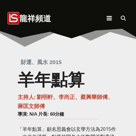
Skip
to
龍祥頻道
content
財運、風水 2015
羊年點算
主持人: 劉明軒、李尚正、蔡興華師傅、
蔣匡文師傅
導演
: N/A 片長: 60分鐘
「羊年點算」顧名思義會以玄學方法為2015作