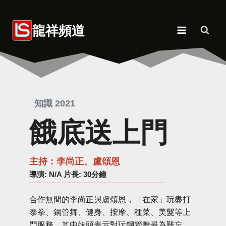
Skip
to
龍祥頻道
content
知識 2021
餓底送上門
主持：李尚正、盧頌恩
導演
: N/A 片長: 30分鐘
合作無間的李尚正與盧頌恩，「在家」玩盡打
泰拳、鋼管舞、健身、按摩、種菜、美髮等上
門服務，其中妹頭表示對玩鋼管舞最為難忘，