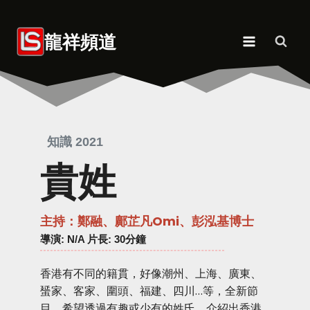
Skip
to
龍祥頻道
content
知識 2021
貴姓
主持：鄭融、鄺芷凡Omi、彭泓基博士
導演
: N/A 片長: 30分鐘
香港有不同的籍貫，好像潮州、上海、廣東、
蜑家、客家、圍頭、福建、四川…等，全新節
目，希望透過有趣或少有的姓氏，介紹出香港