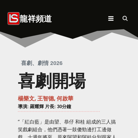
Skip
to
龍祥頻道
content
喜劇、劇情 2026
喜劇開場
楊樂文, 王智德, 何啟華
導演
: 羅耀輝 片長: 30分鐘
“「紅白藍」是由望、恭仔 和桂 組成的三人搞
笑戲劇組合，他們憑著一鼓傻勁邊打工邊做
戲，十週年將至，原來阿望和阿桂分別跟家人