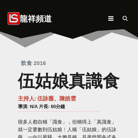
Skip
to
龍祥頻道
content
飲食 2016
伍姑娘真識食
主持人: 伍詠薇、陳皓雲
導演
: N/A 片長: 60分鐘
很多人都自稱「識食」，但稱得上「真識食」
就一定要數到伍姑娘﹗人稱「伍姑娘」的伍詠
薇，一向以風騷、大膽見稱，見盡世間各式各