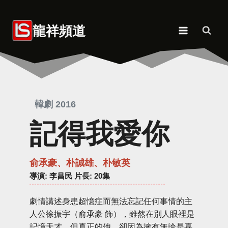
Skip
to
龍祥頻道
content
韓劇 2016
記得我愛你
俞承豪、朴誠雄、朴敏英
導演
: 李昌民 片長: 20集
劇情講述身患超憶症而無法忘記任何事情的主
人公徐振宇（俞承豪 飾），雖然在別人眼裡是
記憶天才，但真正的他，卻因為擁有無論是喜