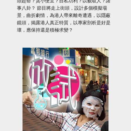
頭趕命？貪小便宜？自私功利？以貌取人？諸
事八卦？ 節目將走上街頭，設計多個模擬場
景，曲折劇情，為港人帶來離奇遭遇，以隱蔽
鏡頭，揭露港人真正特質，以專家剖析是好是
壞，應保持還是積極求變？