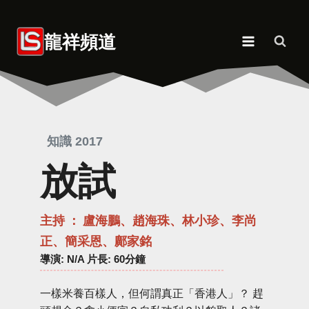
Skip
to
龍祥頻道
content
知識 2017
放試
主持 ： 盧海鵬、趙海珠、林小珍、李尚
正、簡采恩、鄺家銘
導演
: N/A 片長: 60分鐘
一樣米養百樣人，但何謂真正「香港人」？ 趕