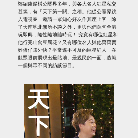
鄭紹康縱橫公關界多年，與各大名人紅星私交
甚篤，有「天下第一關」之稱。他從公關界跳
入電視圈，邀請一眾知心好友作其座上客，除
了天南地北無所不談之外，更與他們踩勻全港
玩即興，隨性隨地隨時玩！ 究竟有哪位紅星和
他行完山食豆腐花？又有哪位名人與他齊齊賣
雞蛋仔賺外快？平常遙不可及的巨星紅人，在
觀眾眼前展現出最貼地、最親民的一面，造就
一個與眾不同的訪談節目。