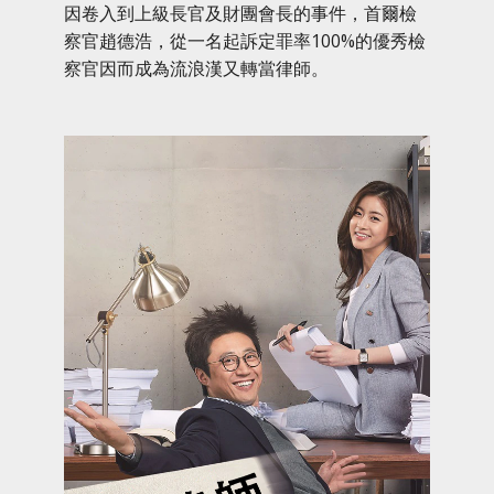
因卷入到上級長官及財團會長的事件，首爾檢
察官趙德浩，從一名起訴定罪率100%的優秀檢
察官因而成為流浪漢又轉當律師。