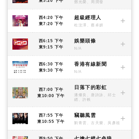
東5:20 下午
鄧光榮、周潤發
超級經理人
西4:20 下午
東7:20 下午
杜汶澤、蔡卓妍
娛樂頭條
西6:15 下午
東9:15 下午
N/A
香港有線新聞
西6:30 下午
東9:30 下午
N/A
日落下的彩虹
西7:00 下午
潘燦良、唐詩詠、邱士
東10:00 下午
縉、許軼
竊聽風雲
西7:55 下午
東10:55 下午
劉青雲、古天樂、吳彥祖
七擒七縱七色狼
西9:50 下午