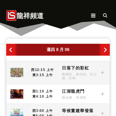
Skip
to
龍祥頻道
content
週四
8 月 06
日落下的彩虹
西12:15 上午
潘燦良、唐詩詠、邱士
東3:15 上午
縉、許軼
江湖龍虎鬥
西1:10 上午
東4:10 上午
鄧光榮、周潤發
等候董建華發落
西3:00 上午
東6:00 上午