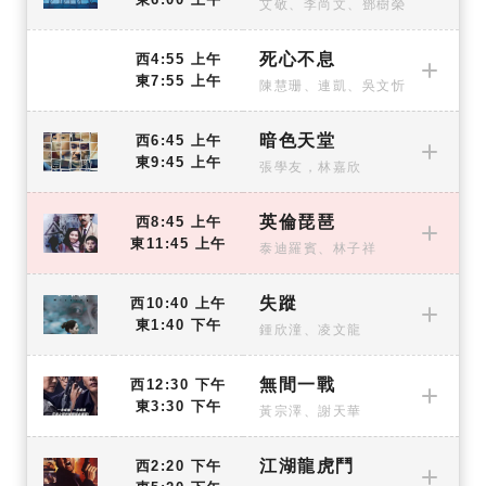
艾敬、李尚文、鄧樹榮
死心不息
西4:55 上午
東7:55 上午
陳慧珊、連凱、吳文忻
暗色天堂
西6:45 上午
東9:45 上午
張學友，林嘉欣
英倫琵琶
西8:45 上午
東11:45 上午
泰迪羅賓、林子祥
失蹤
西10:40 上午
東1:40 下午
鍾欣潼、凌文龍
無間一戰
西12:30 下午
東3:30 下午
黃宗澤、謝天華
江湖龍虎鬥
西2:20 下午